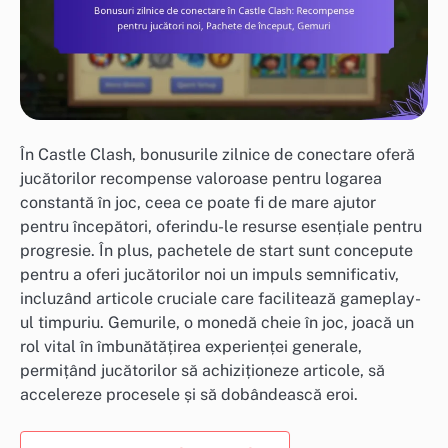
În Castle Clash, bonusurile zilnice de conectare oferă
jucătorilor recompense valoroase pentru logarea
constantă în joc, ceea ce poate fi de mare ajutor
pentru începători, oferindu-le resurse esențiale pentru
progresie. În plus, pachetele de start sunt concepute
pentru a oferi jucătorilor noi un impuls semnificativ,
incluzând articole cruciale care facilitează gameplay-
ul timpuriu. Gemurile, o monedă cheie în joc, joacă un
rol vital în îmbunătățirea experienței generale,
permițând jucătorilor să achiziționeze articole, să
accelereze procesele și să dobândească eroi.