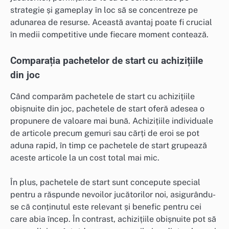
strategie și gameplay în loc să se concentreze pe
adunarea de resurse. Această avantaj poate fi crucial
în medii competitive unde fiecare moment contează.
Comparația pachetelor de start cu achizițiile
din joc
Când comparăm pachetele de start cu achizițiile
obișnuite din joc, pachetele de start oferă adesea o
propunere de valoare mai bună. Achizițiile individuale
de articole precum gemuri sau cărți de eroi se pot
aduna rapid, în timp ce pachetele de start grupează
aceste articole la un cost total mai mic.
În plus, pachetele de start sunt concepute special
pentru a răspunde nevoilor jucătorilor noi, asigurându-
se că conținutul este relevant și benefic pentru cei
care abia încep. În contrast, achizițiile obișnuite pot să