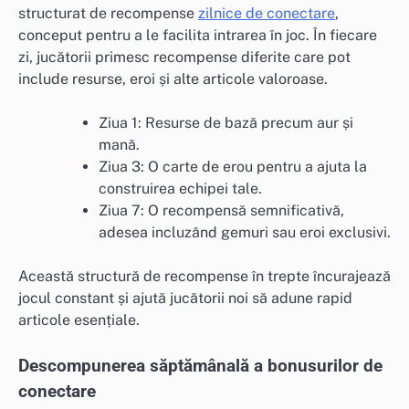
structurat de recompense
zilnice de conectare
,
conceput pentru a le facilita intrarea în joc. În fiecare
zi, jucătorii primesc recompense diferite care pot
include resurse, eroi și alte articole valoroase.
Ziua 1: Resurse de bază precum aur și
mană.
Ziua 3: O carte de erou pentru a ajuta la
construirea echipei tale.
Ziua 7: O recompensă semnificativă,
adesea incluzând gemuri sau eroi exclusivi.
Această structură de recompense în trepte încurajează
jocul constant și ajută jucătorii noi să adune rapid
articole esențiale.
Descompunerea săptămânală a bonusurilor de
conectare