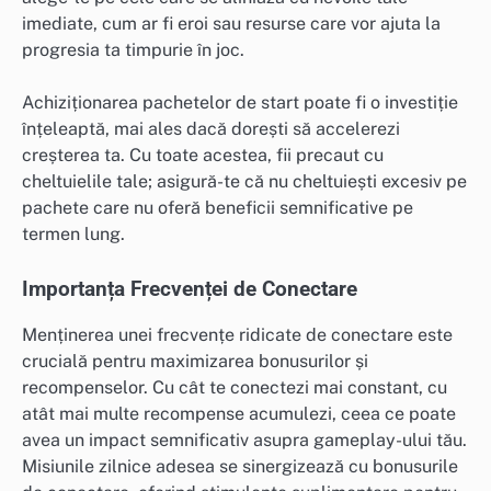
imediate, cum ar fi eroi sau resurse care vor ajuta la
progresia ta timpurie în joc.
Achiziționarea pachetelor de start poate fi o investiție
înțeleaptă, mai ales dacă dorești să accelerezi
creșterea ta. Cu toate acestea, fii precaut cu
cheltuielile tale; asigură-te că nu cheltuiești excesiv pe
pachete care nu oferă beneficii semnificative pe
termen lung.
Importanța Frecvenței de Conectare
Menținerea unei frecvențe ridicate de conectare este
crucială pentru maximizarea bonusurilor și
recompenselor. Cu cât te conectezi mai constant, cu
atât mai multe recompense acumulezi, ceea ce poate
avea un impact semnificativ asupra gameplay-ului tău.
Misiunile zilnice adesea se sinergizează cu bonusurile