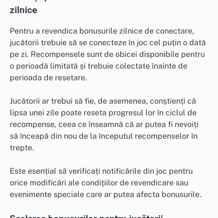
zilnice
Pentru a revendica bonusurile zilnice de conectare,
jucătorii trebuie să se conecteze în joc cel puțin o dată
pe zi. Recompensele sunt de obicei disponibile pentru
o perioadă limitată și trebuie colectate înainte de
perioada de resetare.
Jucătorii ar trebui să fie, de asemenea, conștienți că
lipsa unei zile poate reseta progresul lor în ciclul de
recompense, ceea ce înseamnă că ar putea fi nevoiți
să înceapă din nou de la începutul recompenselor în
trepte.
Este esențial să verificați notificările din joc pentru
orice modificări ale condițiilor de revendicare sau
evenimente speciale care ar putea afecta bonusurile.