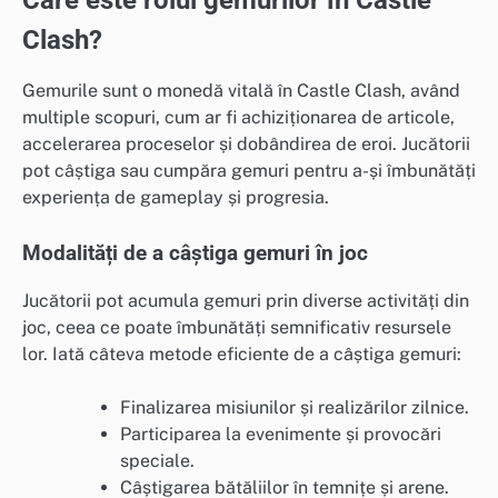
Care este rolul gemurilor în Castle
Clash?
Gemurile sunt o monedă vitală în Castle Clash, având
multiple scopuri, cum ar fi achiziționarea de articole,
accelerarea proceselor și dobândirea de eroi. Jucătorii
pot câștiga sau cumpăra gemuri pentru a-și îmbunătăți
experiența de gameplay și progresia.
Modalități de a câștiga gemuri în joc
Jucătorii pot acumula gemuri prin diverse activități din
joc, ceea ce poate îmbunătăți semnificativ resursele
lor. Iată câteva metode eficiente de a câștiga gemuri:
Finalizarea misiunilor și realizărilor zilnice.
Participarea la evenimente și provocări
speciale.
Câștigarea bătăliilor în temnițe și arene.