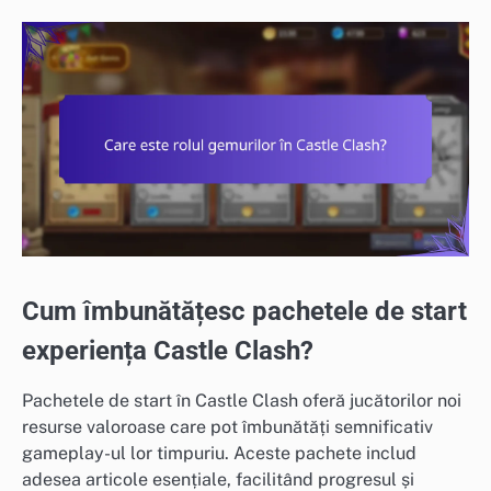
Cum îmbunătățesc pachetele de start
experiența Castle Clash?
Pachetele de start în Castle Clash oferă jucătorilor noi
resurse valoroase care pot îmbunătăți semnificativ
gameplay-ul lor timpuriu. Aceste pachete includ
adesea articole esențiale, facilitând progresul și