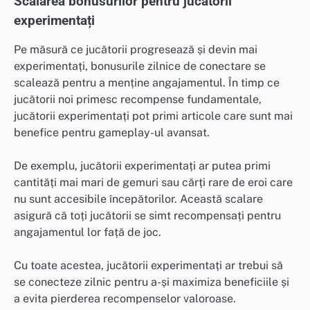
Scalarea bonusurilor pentru jucătorii
experimentați
Pe măsură ce jucătorii progresează și devin mai
experimentați, bonusurile zilnice de conectare se
scalează pentru a menține angajamentul. În timp ce
jucătorii noi primesc recompense fundamentale,
jucătorii experimentați pot primi articole care sunt mai
benefice pentru gameplay-ul avansat.
De exemplu, jucătorii experimentați ar putea primi
cantități mai mari de gemuri sau cărți rare de eroi care
nu sunt accesibile începătorilor. Această scalare
asigură că toți jucătorii se simt recompensați pentru
angajamentul lor față de joc.
Cu toate acestea, jucătorii experimentați ar trebui să
se conecteze zilnic pentru a-și maximiza beneficiile și
a evita pierderea recompenselor valoroase.