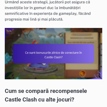
Urmând aceste strategii, jucătorii pot asigura că
investițiile lor în gemuri duc la îmbunătățiri
semnificative în experiența de gameplay, făcând
progresia mai lină și mai plăcută.
Cum se compară recompensele
Castle Clash cu alte jocuri?