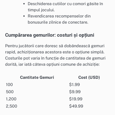
Deschiderea cutiilor cu comori găsite în
timpul jocului.
Revendicarea recompenselor din
bonusurile zilnice de conectare.
Cumpărarea gemurilor: costuri și opțiuni
Pentru jucătorii care doresc să dobândească gemuri
rapid, achiziționarea acestora este o opțiune simplă.
Costurile pot varia în funcție de cantitatea de gemuri
dorită, iar iată câteva opțiuni comune de achiziție:
Cantitate Gemuri
Cost (USD)
100
$1.99
500
$9.99
1,200
$19.99
2,500
$49.99