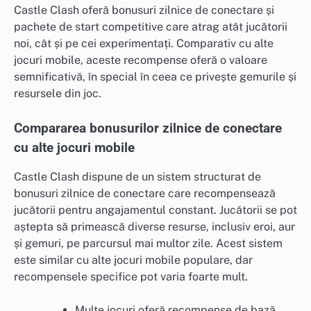
Castle Clash oferă bonusuri zilnice de conectare și
pachete de start competitive care atrag atât jucătorii
noi, cât și pe cei experimentați. Comparativ cu alte
jocuri mobile, aceste recompense oferă o valoare
semnificativă, în special în ceea ce privește gemurile și
resursele din joc.
Compararea bonusurilor zilnice de conectare
cu alte jocuri mobile
Castle Clash dispune de un sistem structurat de
bonusuri zilnice de conectare care recompensează
jucătorii pentru angajamentul constant. Jucătorii se pot
aștepta să primească diverse resurse, inclusiv eroi, aur
și gemuri, pe parcursul mai multor zile. Acest sistem
este similar cu alte jocuri mobile populare, dar
recompensele specifice pot varia foarte mult.
Multe jocuri oferă recompense de bază