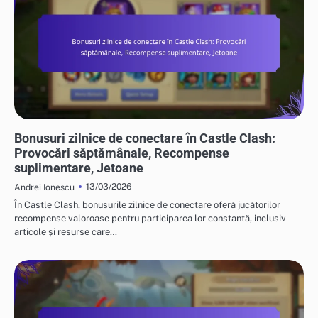
BONUSURI ZILNICE DE CONECTARE ÎN CASTLE CLASH
Bonusuri zilnice de conectare în Castle Clash:
Provocări săptămânale, Recompense
suplimentare, Jetoane
13/03/2026
Andrei Ionescu
În Castle Clash, bonusurile zilnice de conectare oferă jucătorilor
recompense valoroase pentru participarea lor constantă, inclusiv
articole și resurse care…