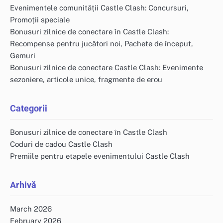
Evenimentele comunității Castle Clash: Concursuri,
Promoții speciale
Bonusuri zilnice de conectare în Castle Clash:
Recompense pentru jucători noi, Pachete de început,
Gemuri
Bonusuri zilnice de conectare Castle Clash: Evenimente
sezoniere, articole unice, fragmente de erou
Categorii
Bonusuri zilnice de conectare în Castle Clash
Coduri de cadou Castle Clash
Premiile pentru etapele evenimentului Castle Clash
Arhivă
March 2026
February 2026