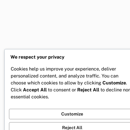
We respect your privacy
Cookies help us improve your experience, deliver
personalized content, and analyze traffic. You can
choose which cookies to allow by clicking
Customize
.
Click
Accept All
to consent or
Reject All
to decline no
essential cookies.
Customize
Reject All