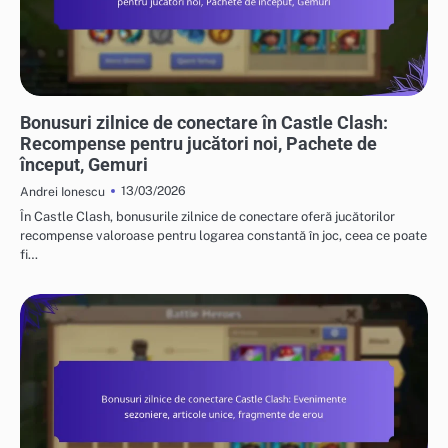
BONUSURI ZILNICE DE CONECTARE ÎN CASTLE CLASH
Bonusuri zilnice de conectare în Castle Clash:
Recompense pentru jucători noi, Pachete de
început, Gemuri
13/03/2026
Andrei Ionescu
În Castle Clash, bonusurile zilnice de conectare oferă jucătorilor
recompense valoroase pentru logarea constantă în joc, ceea ce poate
fi…