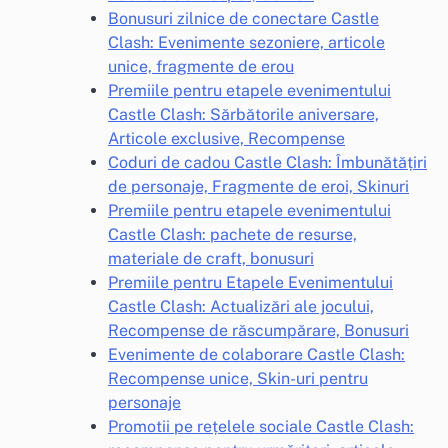
Bonusuri zilnice de conectare Castle
Clash: Evenimente sezoniere, articole
unice, fragmente de erou
Premiile pentru etapele evenimentului
Castle Clash: Sărbătorile aniversare,
Articole exclusive, Recompense
Coduri de cadou Castle Clash: Îmbunătățiri
de personaje, Fragmente de eroi, Skinuri
Premiile pentru etapele evenimentului
Castle Clash: pachete de resurse,
materiale de craft, bonusuri
Premiile pentru Etapele Evenimentului
Castle Clash: Actualizări ale jocului,
Recompense de răscumpărare, Bonusuri
Evenimente de colaborare Castle Clash:
Recompense unice, Skin-uri pentru
personaje
Promotii pe rețelele sociale Castle Clash: