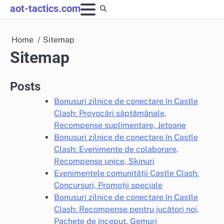
Skip
aot-tactics.com
to
content
Home
Sitemap
Sitemap
Posts
Bonusuri zilnice de conectare în Castle
Clash: Provocări săptămânale,
Recompense suplimentare, Jetoane
Bonusuri zilnice de conectare în Castle
Clash: Evenimente de colaborare,
Recompense unice, Skinuri
Evenimentele comunității Castle Clash:
Concursuri, Promoții speciale
Bonusuri zilnice de conectare în Castle
Clash: Recompense pentru jucători noi,
Pachete de început, Gemuri