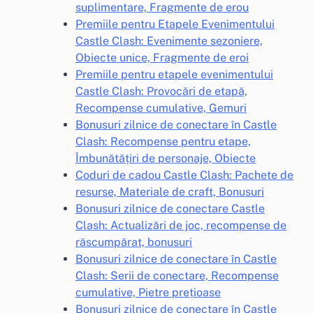
suplimentare, Fragmente de erou
Premiile pentru Etapele Evenimentului
Castle Clash: Evenimente sezoniere,
Obiecte unice, Fragmente de eroi
Premiile pentru etapele evenimentului
Castle Clash: Provocări de etapă,
Recompense cumulative, Gemuri
Bonusuri zilnice de conectare în Castle
Clash: Recompense pentru etape,
Îmbunătățiri de personaje, Obiecte
Coduri de cadou Castle Clash: Pachete de
resurse, Materiale de craft, Bonusuri
Bonusuri zilnice de conectare Castle
Clash: Actualizări de joc, recompense de
răscumpărat, bonusuri
Bonusuri zilnice de conectare în Castle
Clash: Serii de conectare, Recompense
cumulative, Pietre prețioase
Bonusuri zilnice de conectare în Castle