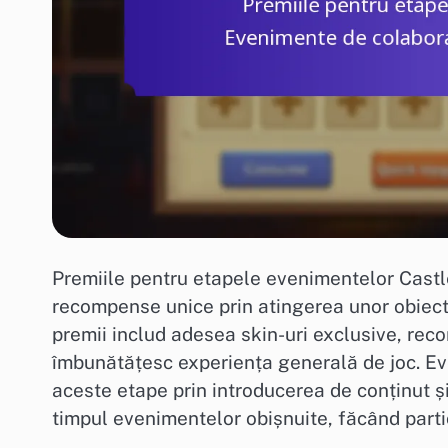
Premiile pentru etapele evenimentelor Castle
recompense unice prin atingerea unor obiecti
premii includ adesea skin-uri exclusive, re
îmbunătățesc experiența generală de joc. E
aceste etape prin introducerea de conținut ș
timpul evenimentelor obișnuite, făcând parti