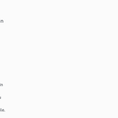
in
în
u
le.