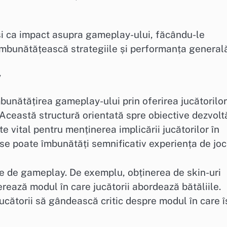
 și ca impact asupra gameplay-ului, făcându-le
 îmbunătățească strategiile și performanța general
y
îmbunătățirea gameplay-ului prin oferirea jucătorilor
 Această structură orientată spre obiective dezvolt
e vital pentru menținerea implicării jucătorilor în
se poate îmbunătăți semnificativ experiența de joc
ile de gameplay. De exemplu, obținerea de skin-uri
erează modul în care jucătorii abordează bătăliile.
cătorii să gândească critic despre modul în care î