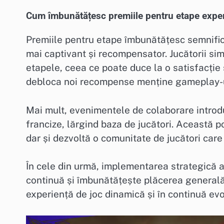
Cum îmbunătățesc premiile pentru etape exper
Premiile pentru etape îmbunătățesc semnifica
mai captivant și recompensator. Jucătorii si
etapele, ceea ce poate duce la o satisfacție 
debloca noi recompense menține gameplay-ul
Mai mult, evenimentele de colaborare introd
francize, lărgind baza de jucători. Această p
dar și dezvoltă o comunitate de jucători car
În cele din urmă, implementarea strategică a
continuă și îmbunătățește plăcerea generală
experiență de joc dinamică și în continuă evo