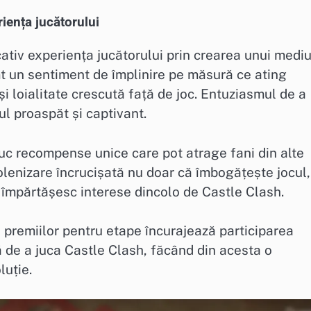
iența jucătorului
tiv experiența jucătorului prin crearea unui medi
mt un sentiment de împlinire pe măsură ce ating
și loialitate crescută față de joc. Entuziasmul de a
 proaspăt și captivant.
uc recompense unice care pot atrage fani din alte
olenizare încrucișată nu doar că îmbogățește jocul,
e împărtășesc interese dincolo de Castle Clash.
 premiilor pentru etape încurajează participarea
 de a juca Castle Clash, făcând din acesta o
luție.