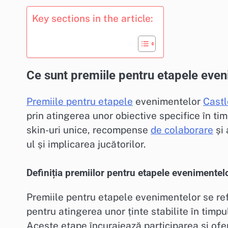
Key sections in the article:
Ce sunt premiile pentru etapele even
Premiile pentru etapele
evenimentelor
Castl
prin atingerea unor obiective specifice în ti
skin-uri unice, recompense
de colaborare
și 
ul și implicarea jucătorilor.
Definiția premiilor pentru etapele evenimentel
Premiile pentru etapele evenimentelor se ref
pentru atingerea unor ținte stabilite în timp
Aceste etape încurajează participarea și ofer