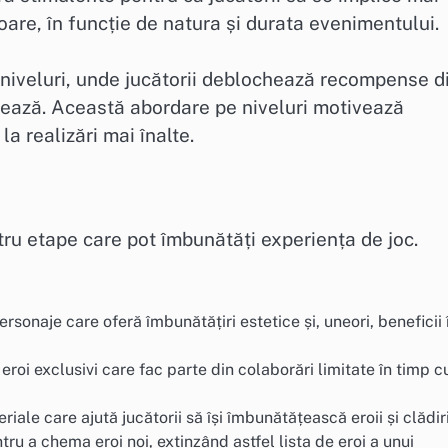
aloare, în funcție de natura și durata evenimentului.
 niveluri, unde jucătorii deblochează recompense d
ează. Această abordare pe niveluri motivează
la realizări mai înalte.
tru etape care pot îmbunătăți experiența de joc.
rsonaje care oferă îmbunătățiri estetice și, uneori, beneficii 
roi exclusivi care fac parte din colaborări limitate în timp c
ale care ajută jucătorii să își îmbunătățească eroii și clădiri
ntru a chema eroi noi, extinzând astfel lista de eroi a unui