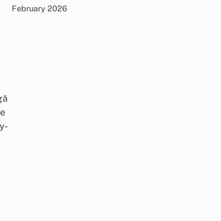
February 2026
gă
de
y-