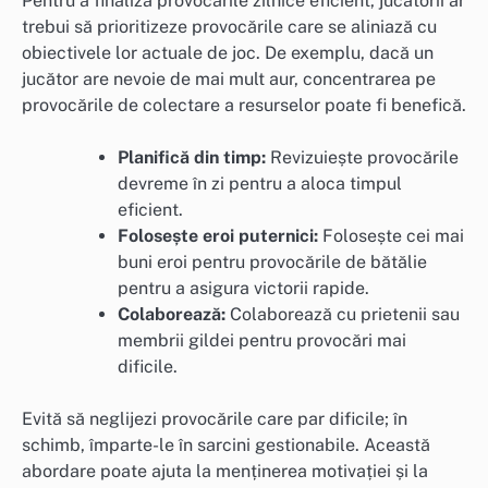
Pentru a finaliza provocările zilnice eficient, jucătorii ar
trebui să prioritizeze provocările care se aliniază cu
obiectivele lor actuale de joc. De exemplu, dacă un
jucător are nevoie de mai mult aur, concentrarea pe
provocările de colectare a resurselor poate fi benefică.
Planifică din timp:
Revizuiește provocările
devreme în zi pentru a aloca timpul
eficient.
Folosește eroi puternici:
Folosește cei mai
buni eroi pentru provocările de bătălie
pentru a asigura victorii rapide.
Colaborează:
Colaborează cu prietenii sau
membrii gildei pentru provocări mai
dificile.
Evită să neglijezi provocările care par dificile; în
schimb, împarte-le în sarcini gestionabile. Această
abordare poate ajuta la menținerea motivației și la