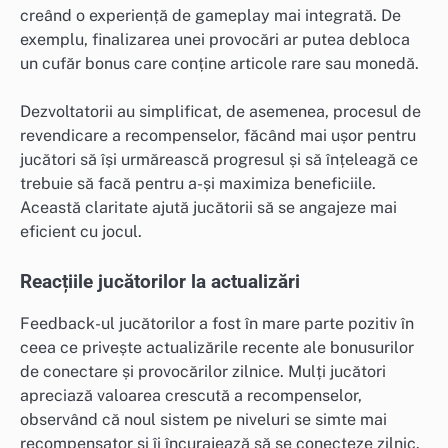
creând o experiență de gameplay mai integrată. De
exemplu, finalizarea unei provocări ar putea debloca
un cufăr bonus care conține articole rare sau monedă.
Dezvoltatorii au simplificat, de asemenea, procesul de
revendicare a recompenselor, făcând mai ușor pentru
jucători să își urmărească progresul și să înțeleagă ce
trebuie să facă pentru a-și maximiza beneficiile.
Această claritate ajută jucătorii să se angajeze mai
eficient cu jocul.
Reacțiile jucătorilor la actualizări
Feedback-ul jucătorilor a fost în mare parte pozitiv în
ceea ce privește actualizările recente ale bonusurilor
de conectare și provocărilor zilnice. Mulți jucători
apreciază valoarea crescută a recompenselor,
observând că noul sistem pe niveluri se simte mai
recompensator și îi încurajează să se conecteze zilnic.