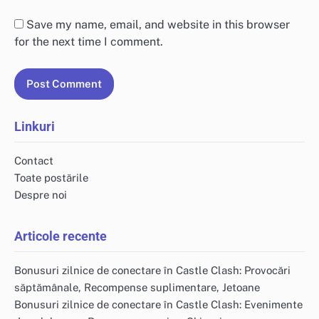
Save my name, email, and website in this browser
for the next time I comment.
Linkuri
Contact
Toate postările
Despre noi
Articole recente
Bonusuri zilnice de conectare în Castle Clash: Provocări
săptămânale, Recompense suplimentare, Jetoane
Bonusuri zilnice de conectare în Castle Clash: Evenimente