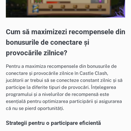
Cum să maximizezi recompensele din
bonusurile de conectare și
provocările zilnice?
Pentru a maximiza recompensele din bonusurile de
conectare și provocările zilnice în Castle Clash,
jucătorii ar trebui să se conecteze constant zilnic și să
participe la diferite tipuri de provocări. Înțelegerea
programului și a nivelurilor de recompensă este
esențială pentru optimizarea participării și asigurarea
că nu se pierd oportunități.
Strategii pentru o participare eficientă