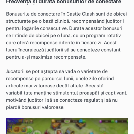
Frecvența și durata bonusurilor de conectare
Bonusurile de conectare în Castle Clash sunt de obicei
structurate pe o bază zilnică, recompensând jucătorii
pentru logările consecutive. Durata acestor bonusuri
se întinde de obicei pe o lună, cu un program rotativ
care oferă recompense diferite în fiecare zi. Acest
lucru încurajează jucătorii să se conecteze constant
pentru a-și maximiza recompensele.
Jucătorii se pot aștepta să vadă o varietate de
recompense pe parcursul lunii, unele zile oferind
articole mai valoroase decât altele. Această
variabilitate menține stimulentul proaspăt și captivant,
motivând jucătorii să se conecteze regulat și să nu
piardă bonusuri valoroase.