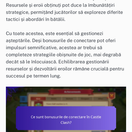
Resursele și eroii obținuți pot duce la îmbunătățiri
strategice, permițând jucătorilor să exploreze diferite
tactici și abordări în bătălii.
Cu toate acestea, este esențial să gestionezi
așteptările. Deși bonusurile de conectare pot oferi
impulsuri semnificative, acestea ar trebui să
completeze strategiile obișnuite de joc, mai degrabă
decât să le înlocuiască. Echilibrarea gestionării
resurselor și dezvoltării eroilor rămâne crucială pentru
succesul pe termen lung.