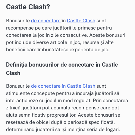
Castle Clash?
Bonusurile
de conectare
în
Castle Clash
sunt
recompense pe care jucătorii le primesc pentru
conectarea la joc în zile consecutive. Aceste bonusuri
pot include diverse articole în joc, resurse și alte
beneficii care îmbunătățesc experiența de joc.
Definiția bonusurilor de conectare în Castle
Clash
Bonusurile
de conectare în Castle Clash
sunt
stimulente concepute pentru a încuraja jucătorii să
interacționeze cu jocul în mod regulat. Prin conectarea
zilnică, jucătorii pot acumula recompense care pot
ajuta semnificativ progresul lor. Aceste bonusuri se
resetează de obicei după o perioadă specificată,
determinând jucătorii să își mențină seria de logări.