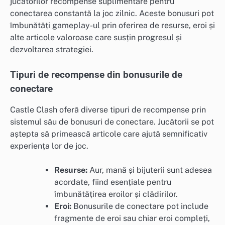
jucătorilor recompense suplimentare pentru
conectarea constantă la joc zilnic. Aceste bonusuri pot
îmbunătăți gameplay-ul prin oferirea de resurse, eroi și
alte articole valoroase care susțin progresul și
dezvoltarea strategiei.
Tipuri de recompense din bonusurile de
conectare
Castle Clash oferă diverse tipuri de recompense prin
sistemul său de bonusuri de conectare. Jucătorii se pot
aștepta să primească articole care ajută semnificativ
experiența lor de joc.
Resurse:
Aur, mană și bijuterii sunt adesea
acordate, fiind esențiale pentru
îmbunătățirea eroilor și clădirilor.
Eroi:
Bonusurile de conectare pot include
fragmente de eroi sau chiar eroi compleți,